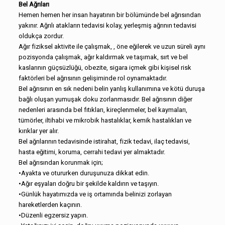
Bel Ağrıları
Hemen hemen her insan hayatının bir bölümünde bel ağrısından
yakınır. Ağrılı atakların tedavisi kolay, yerleşmiş ağrının tedavisi
oldukça zordur.
Ağır fiziksel aktivite ile çalışmak, , öne eğilerek ve uzun süreli aynı
pozisyonda çalışmak, ağır kaldırmak ve taşımak, sırt ve bel
kaslarının güçsüzlüğü, obezite, sigara içmek gibi kişisel risk
faktörleri bel ağrısının gelişiminde rol oynamaktadır.
Bel ağrısının en sık nedeni belin yanlış kullanımına ve kötü duruşa
bağlı oluşan yumuşak doku zorlanmasıdır. Bel ağrısının diğer
nedenleri arasında bel fıtıkları, kireçlenmeler, bel kaymaları,
tümörler, iltihabi ve mikrobik hastalıklar, kemik hastalıkları ve
kırıklar yer alır.
Bel ağrılarının tedavisinde istirahat, fizik tedavi, ilaç tedavisi,
hasta eğitimi, koruma, cerrahi tedavi yer almaktadır.
Bel ağrısından korunmak için;
•Ayakta ve otururken duruşunuza dikkat edin.
•Ağır eşyaları doğru bir şekilde kaldırın ve taşıyın.
•Günlük hayatımızda ve iş ortamında belinizi zorlayan
hareketlerden kaçının.
•Düzenli egzersiz yapın.