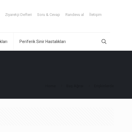
Ziyaretçi Defteri
Soru & Cevap
Randevu al
İletişim
kları
Periferik Sinir Hastalıkları
Home
Baş Ağrısı
Erişkinlerde