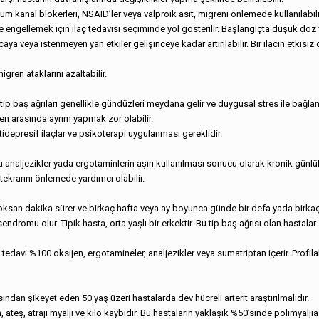
yum kanal blokerleri, NSAID’ler veya valproik asit, migreni önlemede kullanılabilme
engellemek için ilaç tedavisi seçiminde yol gösterilir. Başlangıçta düşük doz ve
ıncaya veya istenmeyen yan etkiler gelişinceye kadar artırılabilir. Bir ilacın e
igren ataklarını azaltabilir.
tip baş ağrıları genellikle gündüzleri meydana gelir ve duygusal stres ile bağlantı
gren arasında ayrım yapmak zor olabilir.
antidepresif ilaçlar ve psikoterapi uygulanması gereklidir.
 analjezikler yada ergotaminlerin aşırı kullanılması sonucu olarak kronik günlük ba
 tekrarını önlemede yardımcı olabilir.
doksan dakika sürer ve birkaç hafta veya ay boyunca günde bir defa yada birkaç def
romu olur. Tipik hasta, orta yaşlı bir erkektir. Bu tip baş ağrısı olan hastalar g
davi %100 oksijen, ergotamineler, analjezikler veya sumatriptan içerir. Profilak
dan şikeyet eden 50 yaş üzeri hastalarda dev hücreli arterit araştırılmalıdır.
eş, atraji myalji ve kilo kaybıdır. Bu hastaların yaklaşık %50’sinde polimyaljia