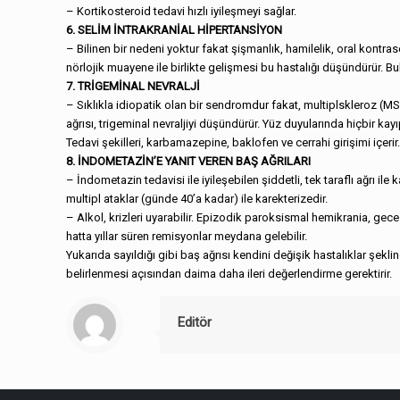
– Kortikosteroid tedavi hızlı iyileşmeyi sağlar.
6. SELİM İNTRAKRANİAL HİPERTANSİYON
– Bilinen bir nedeni yoktur fakat şişmanlık, hamilelik, oral kontra
nörlojik muayene ile birlikte gelişmesi bu hastalığı düşündürür. B
7. TRİGEMİNAL NEVRALJİ
– Sıklıkla idiopatik olan bir sendromdur fakat, multiplskleroz (MS), 
ağrısı, trigeminal nevraljiyi düşündürür. Yüz duyularında hiçbir kayı
Tedavi şekilleri, karbamazepine, baklofen ve cerrahi girişimi içerir
8. İNDOMETAZİN’E YANIT VEREN BAŞ AĞRILARI
– İndometazin tedavisi ile iyileşebilen şiddetli, tek taraflı ağrı i
multipl ataklar (günde 40’a kadar) ile karekterizedir.
– Alkol, krizleri uyarabilir. Epizodik paroksismal hemikrania, gece
hatta yıllar süren remisyonlar meydana gelebilir.
Yukarıda sayıldığı gibi baş ağrısı kendini değişik hastalıklar şekli
belirlenmesi açısından daima daha ileri değerlendirme gerektirir.
Editör