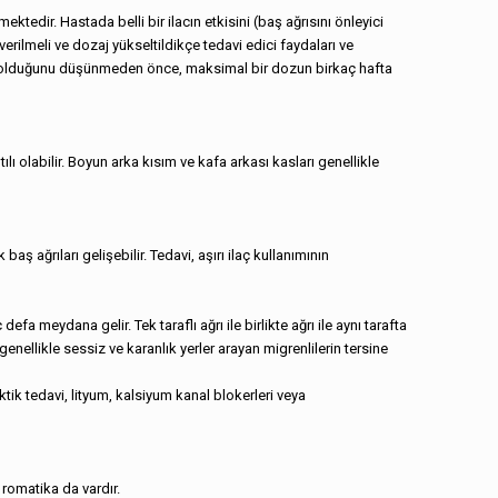
ktedir. Hastada belli bir ilacın etkisini (baş ağrısını önleyici
rilmeli ve dozaj yükseltildikçe tedavi edici faydaları ve
tkisiz olduğunu düşünmeden önce, maksimal bir dozun birkaç hafta
lı olabilir. Boyun arka kısım ve kafa arkası kasları genellikle
ş ağrıları gelişebilir. Tedavi, aşırı ilaç kullanımının
a meydana gelir. Tek taraflı ağrı ile birlikte ağrı ile aynı tarafta
enellikle sessiz ve karanlık yerler arayan migrenlilerin tersine
tik tedavi, lityum, kalsiyum kanal blokerleri veya
 romatika da vardır.