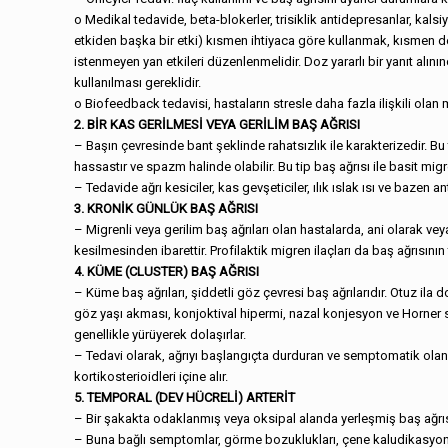
o Medikal tedavide, beta-blokerler, trisiklik antidepresanlar, kalsi
etkiden başka bir etki) kısmen ihtiyaca göre kullanmak, kısmen de 
istenmeyen yan etkileri düzenlenmelidir. Doz yararlı bir yanıt alın
kullanılması gereklidir.
o Biofeedback tedavisi, hastaların stresle daha fazla ilişkili olan m
2. BİR KAS GERİLMESİ VEYA GERİLİM BAŞ AĞRISI
– Başın çevresinde bant şeklinde rahatsızlık ile karakterizedir. Bu 
hassastır ve spazm halinde olabilir. Bu tip baş ağrısı ile basit mi
– Tedavide ağrı kesiciler, kas gevşeticiler, ılık ıslak ısı ve bazen 
3. KRONİK GÜNLÜK BAŞ AĞRISI
– Migrenli veya gerilim baş ağrıları olan hastalarda, ani olarak veya
kesilmesinden ibarettir. Profilaktik migren ilaçları da baş ağrısının
4. KÜME (CLUSTER) BAŞ AĞRISI
– Küme baş ağrıları, şiddetli göz çevresi baş ağrılarıdır. Otuz ila 
göz yaşı akması, konjoktival hipermi, nazal konjesyon ve Horner send
genellikle yürüyerek dolaşırlar.
– Tedavi olarak, ağrıyı başlangıçta durduran ve semptomatik olan te
kortikosterioidleri içine alır.
5. TEMPORAL (DEV HÜCRELİ) ARTERİT
– Bir şakakta odaklanmış veya oksipal alanda yerleşmiş baş ağrısın
– Buna bağlı semptomlar, görme bozuklukları, çene kaludikasyon, at