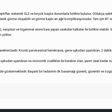
septifler, sistemik SLE ve birçok başka durumlarla birlikte bulunur. Oldukça sabi
ulanık görme oluşabilir ve görme kaybı en ağır komplikasyonudur. Tanı için BT v
neoplazi ve trigeminal sinire bası yapan vasküler halkalar ile birlikte olabilir. Sı
p yoktur.
.
le karekterizedir. Kronik paroksismal hemikrania, gece uykudan uyandıran, 2 dakika
 uykudan uyandıran ve otonomik özellikler ile beraber olan, yarım saat kadar süren
nde göstermektedir. Başarılı bir tedavinin ilk basamağı güvenli, güvenilir ve özg