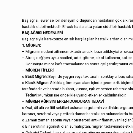
Baş ağrısı, evrensel bir deneyim olduğundan hastaların çok sık rastla
hastalık olabilmektedir. Birçok hasta altta yatan ciddi bir hastalık 
BAŞ AĞRISI NEDENLERİ
Baş ağrısıyla karekterize en sık karşılaşılan hastalıklardan olan mi
1. MİGREN:
– Migrenin nedeni bilinmemektedir ancak, bazı tetikleyiciler sıkç
– Stres, değişen uyku saatleri, adet görme, alkol kullanımı, kafein 
– Görünüşte minör kafa travmalarından sonra gelişebilir; tanısı ve 
– MİGREN TİPLERİ
o
Basit Migren:
Beyinde yaygın veya tek taraflı zonklayıcı baş rahats
o
Klasik Migren:
Sıklıkla görme yarı alanı içinde geometrik biçimde o
tarafındadır ve hastada bulantı, kusma, ışık ve sesten rahatsız olma
–
Tedavi:
Mümkün ise öncelikle uyarıcı etkenler kaldırılmalıdır.
– MİGREN AĞRISINI ERKEN DURDURAN TEDAVİ
o Oral, dil altı ve fitil şekilleri bulunan ergotamin ve dihidroerg
koroner, serebral veya periferikdamar hastalıkları bulunanlarda 
o Zaman zaman aspirin veya nonsteroid anti-inflamatuvar ilaçlar (N
o Bir serotinin agonisti olan sumatriptan, migren tedavisinde etkili 
– Önleyici Tedavi: İlaç kullanımı ve baş ağrısını uyarıcı durumlara k