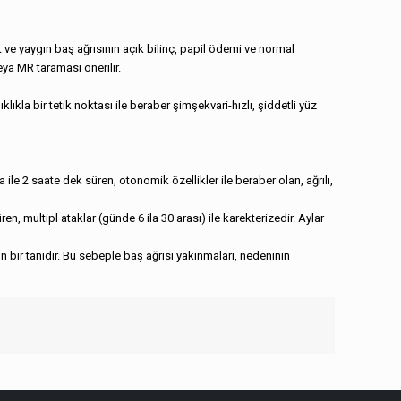
t ve yaygın baş ağrısının açık bilinç, papil ödemi ve normal
eya MR taraması önerilir.
klıkla bir tetik noktası ile beraber şimşekvari-hızlı, şiddetli yüz
 ile 2 saate dek süren, otonomik özellikler ile beraber olan, ağrılı,
, multipl ataklar (günde 6 ila 30 arası) ile karekterizedir. Aylar
ün bir tanıdır. Bu sebeple baş ağrısı yakınmaları, nedeninin