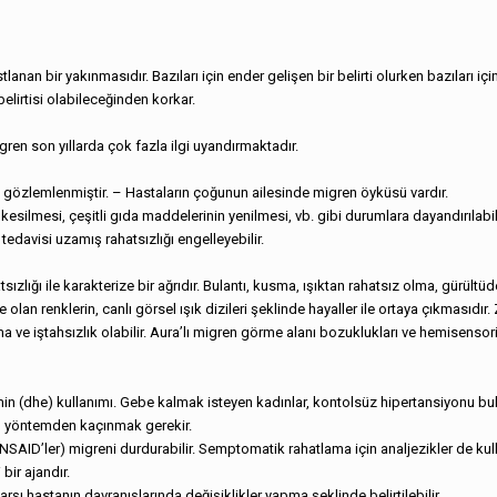
nan bir yakınmasıdır. Bazıları için ender gelişen bir belirti olurken bazıları için
belirtisi olabileceğinden korkar.
gren son yıllarda çok fazla ilgi uyandırmaktadır.
a gözlemlenmiştir. – Hastaların çoğunun ailesinde migren öyküsü vardır.
kesilmesi, çeşitli gıda maddelerinin yenilmesi, vb. gibi durumlara dayandırılabili
tedavisi uzamış rahatsızlığı engelleyebilir.
ızlığı ile karakterize bir ağrıdır. Bulantı, kusma, ışıktan rahatsız olma, gürültüd
lan renklerin, canlı görsel ışık dizileri şeklinde hayaller ile ortaya çıkmasıdır.
 ve iştahsızlık olabilir. Aura’lı migren görme alanı bozuklukları ve hemisensoriy
otamin (dhe) kullanımı. Gebe kalmak isteyen kadınlar, kontolsüz hipertansiyonu bu
bu yöntemden kaçınmak gerekir.
SAID’ler) migreni durdurabilir. Semptomatik rahatlama için analjezikler de kulla
bir ajandır.
arşı hastanın davranışlarında değişiklikler yapma şeklinde belirtilebilir.