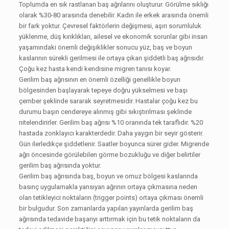
Toplumda en sık rastlanan baş ağrılarını oluşturur. Görülme sıklığı
olarak %30-80 arasında denebilir. Kadın ile erkek arasında önemli
bir fark yoktur. Çevresel faktörlerin değişmesi, aşırı sorumluluk
yüklenme, düş kırıklıkları, ailesel ve ekonomik sorunlar gibi insan
yaşamındaki önemli değişiklikler sonucu yüz, baş ve boyun
kaslarının sürekli gerilmesi ile ortaya çıkan şiddetli baş ağrısıdır.
Çoğu kez hasta kendi kendisine migren tanısı koyar.
Gerilim baş ağrısının en önemli özelliği genellikle boyun
bölgesinden başlayarak tepeye doğru yükselmesi ve başı
çember şeklinde sararak seyretmesidir. Hastalar çoğu kez bu
durumu başın cendereye alınmış gibi sıkıştırılması şeklinde
nitelendirirler. Gerilim baş ağrısı %10 oranında tek taraflıdır. %20
hastada zonklayıcı karakterdedir. Daha yaygın bir seyir gösterir.
Gün ilerledikçe şiddetlenir. Saatler boyunca sürer gider. Migrende
ağrı öncesinde görülebilen görme bozukluğu ve diğer belirtiler
gerilim baş ağrısında yoktur.
Gerilim baş ağrısında baş, boyun ve omuz bölgesi kaslarında
basınç uygulamakla yansıyan ağrının ortaya çıkmasına neden
olan tetikleyici noktaların (trigger points) ortaya çıkması önemli
bir bulgudur. Son zamanlarda yapılan yayınlarda gerilim baş
ağrısında tedavide başarıyı arttırmak için bu tetik noktaların da