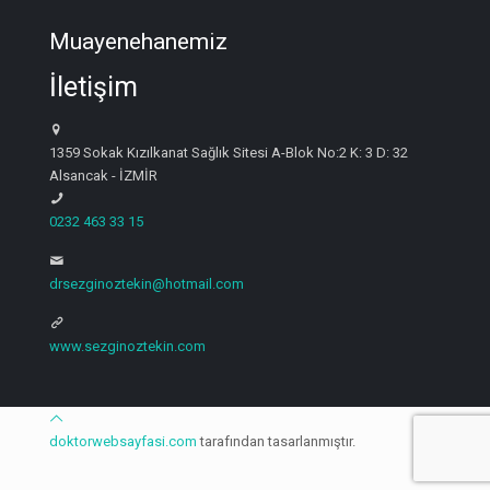
Muayenehanemiz
İletişim
1359 Sokak Kızılkanat Sağlık Sitesi A-Blok No:2 K: 3 D: 32
Alsancak - İZMİR
0232 463 33 15
drsezginoztekin@hotmail.com
www.sezginoztekin.com
doktorwebsayfasi.com
tarafından tasarlanmıştır.