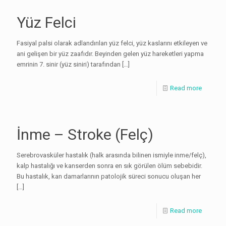
Yüz Felci
Fasiyal palsi olarak adlandırılan yüz felci, yüz kaslarını etkileyen ve
ani gelişen bir yüz zaafıdır. Beyinden gelen yüz hareketleri yapma
emrinin 7. sinir (yüz siniri) tarafından
[…]
Read more
İnme – Stroke (Felç)
Serebrovasküler hastalık (halk arasında bilinen ismiyle inme/felç),
kalp hastalığı ve kanserden sonra en sık görülen ölüm sebebidir.
Bu hastalık, kan damarlarının patolojik süreci sonucu oluşan her
[…]
Read more